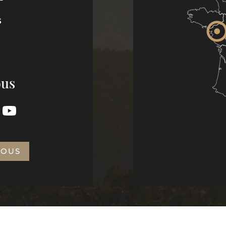
S
ous
NOUS