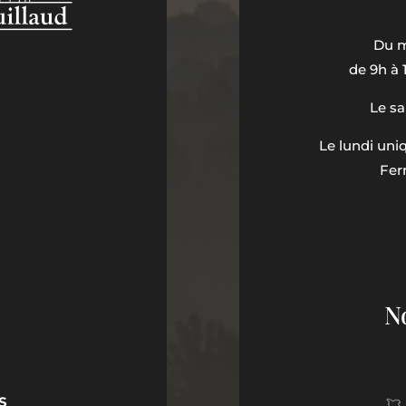
Du m
de 9h à 
Le sa
Le lundi un
Fer
N
S