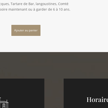
acques, Tartare de Bar, langoustines, Comté
 boire maintenant ou à garder de 6 à 10 ans.
Ajouter au panier
Horair